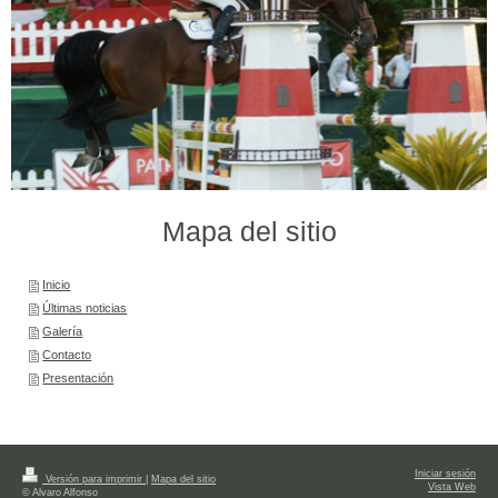
Mapa del sitio
Inicio
Últimas noticias
Galería
Contacto
Presentación
Iniciar sesión
Versión para imprimir
|
Mapa del sitio
Vista Web
© Alvaro Alfonso