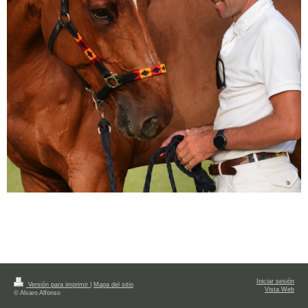
Iniciar sesión
Versión para imprimir
|
Mapa del sitio
Vista Web
© Alvaro Alfonso